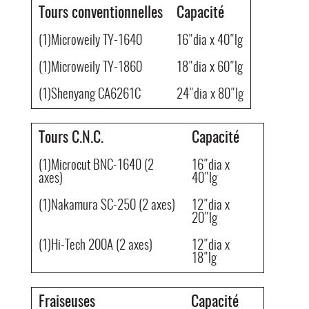
Tours conventionnelles
Capacité
(1)Microweily TY-1640
16"dia x 40"lg
(1)Microweily TY-1860
18"dia x 60"lg
(1)Shenyang CA6261C
24"dia x 80"lg
Tours C.N.C.
Capacité
(1)Microcut BNC-1640 (2
16"dia x
axes)
40"lg
(1)Nakamura SC-250 (2 axes)
12"dia x
20"lg
(1)Hi-Tech 200A (2 axes)
12"dia x
18"lg
Fraiseuses
Capacité