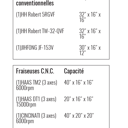
conventionnelles
(1)HH Robert 5RGVF
32" x 16" x
16"
(1)HH Robert TW-32-QVF
32" x 16" x
16"
(1)JIHFONG JF-153V
30" x 16" x
12"
Fraiseuses C.N.C.
Capacité
(1)HAAS TM2 (3 axes)
40" x 16" x 16"
6000rpm
(1)HAAS DT1 (3 axes)
20" x 16" x 16"
15000rpm
(1)CINCINATI (3 axes)
40" x 20" x 20"
6000rpm