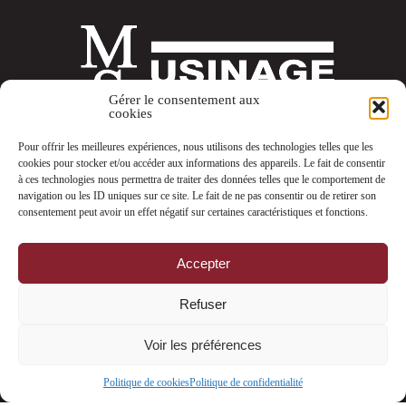
Gérer le consentement aux
cookies
Pour offrir les meilleures expériences, nous utilisons des technologies telles que les
cookies pour stocker et/ou accéder aux informations des appareils. Le fait de consentir
à ces technologies nous permettra de traiter des données telles que le comportement de
navigation ou les ID uniques sur ce site. Le fait de ne pas consentir ou de retirer son
consentement peut avoir un effet négatif sur certaines caractéristiques et fonctions.
MSM Granby inc.
633 Laurent, Granby (QC) J2G 8P4, Canada
Accepter
Tél. (450) 361-1313
Refuser
Fax. (450) 361-1414
Voir les préférences
© 2017 - 2026 MSM Granby inc. Tous droits réservés
Agence Web Communication par l'image
Politique de cookies
Politique de confidentialité