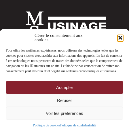
Gérer le consentement aux
cookies
Pour offrir les meilleures expériences, nous utilisons des technologies telles que les
cookies pour stocker et/ou accéder aux informations des appareils. Le fait de consentir
à ces technologies nous permettra de traiter des données telles que le comportement de
navigation ou les ID uniques sur ce site. Le fait de ne pas consentir ou de retirer son
consentement peut avoir un effet négatif sur certaines caractéristiques et fonctions.
MSM Granby inc.
633 Laurent, Granby (QC) J2G 8P4, Canada
Accepter
Tél. (450) 361-1313
Refuser
Fax. (450) 361-1414
Voir les préférences
© 2017 - 2026 MSM Granby inc. Tous droits réservés
Agence Web Communication par l'image
Politique de cookies
Politique de confidentialité