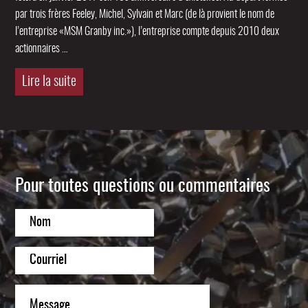
par trois frères Feeley, Michel, Sylvain et Marc (de là provient le nom de
l’entreprise «MSM Granby inc.»), l’entreprise compte depuis 2010 deux
Petite
actionnaires
…
équipe,
Lire la suite
grande
expérience:
10
ans
de
succès!
Pour toutes questions ou commentaires